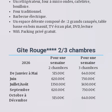
Un réfrigérateur, four à micro ondes, cafetière,
bouilloire.
Four traditionnel.
Barbecue électrique.
Un espace détente composé de : 2 grands canapés, table
basse en bois massif, TV écran plat, DVD, lecture
Wifi. Parking privé gratuit.
Gîte Rouge**** 2/3 chambres
Pour une
Pour une
2026
semaine
semaine
2 chambres
3 chambres
De Janvier à Mai
515.00€
640.00€
Juin
620.00€
750.00€
Juillet/Août
1350.00€
1450.00€
Septembre
620.00€
750.00€
Octobre à
515.00€
640.00€
Décembre